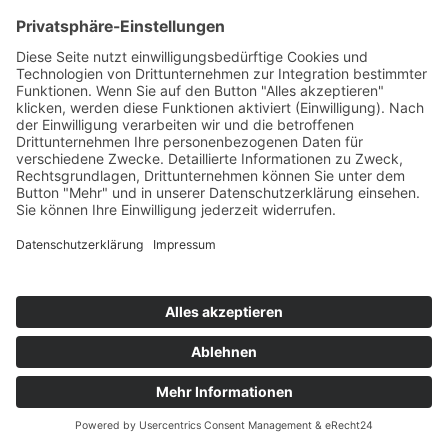
Startseite
>
Portfolio Entry
©
BISCHOFF+SCHECK GmbH
IMPRESSUM
DATENSCHUTZ
INFORMATIONSPFLICHTEN
AGB