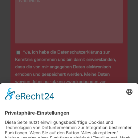
*Ja, ich habe die Datenschutzerklärung zur
Kenntnis genommen und bin damit einverstanden,
dass die von mir angegeben Daten elektronisch
erhoben und gespeichert werden. Meine Daten
werden dabei nur streng zweckgebunden zur
Bearbeitung und Beantwortung meiner Frage
genutzt. Diese Einwilligung kann ich jederzeit durch
eine Nachricht an office@bischoff-scheck.de
widerrufen. Im Falle des Widerrufs werden meine
Daten umgehend gelöscht.
*
Sorry, a problem