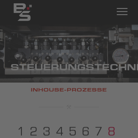
STEUERUNGSTECHN
INHOUSE-PROZESSE
1
2
3
4
5
6
7
8