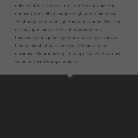
unterstützt – dann stimmt die Philosophie. Bei
unseren Spezialfahrzeugen zeigt schon die erste
Zeichnung die eindeutige Formensprache. Weil das
so ist, fügen sich alle Zubehörprodukte so
harmonisch ins jeweilige Fahrzeug ein. Innovatives
Design steht eben in direkter Verbindung zu
effizienter Raumnutzung, Transportsicherheit und
vielen anderen Komponenten.
[borlabs-cookie id='youtube' type='content-blocker']
[/borlabs-
cookie]