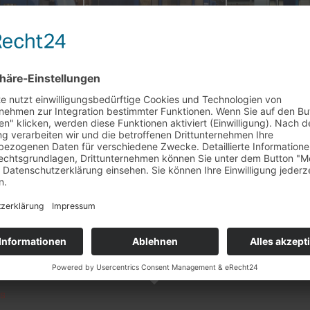
ANHÄNGER
s