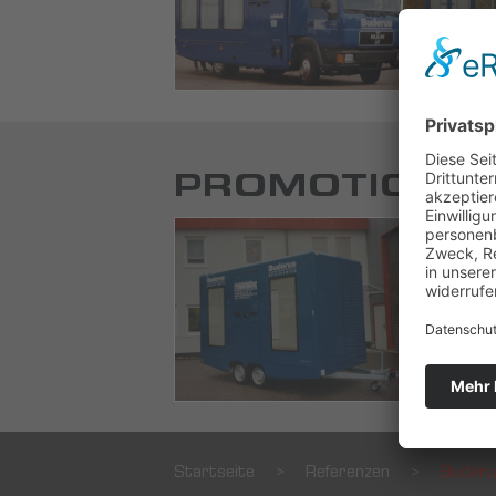
PROMOTION 
Startseite
>
Referenzen
>
Buderu