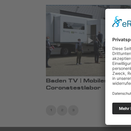
Baden TV | Mobiles
Coronatestlabor
1
2
3