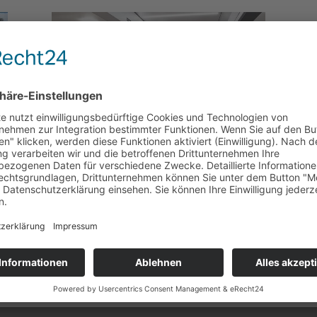
Badisches Tagblatt | Das
Herz, das Benzin durch die
Adern pumpt