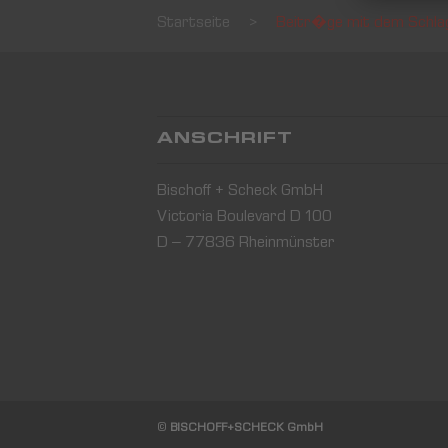
Startseite
>
Beitr�ge mit dem Schla
ANSCHRIFT
Bischoff + Scheck GmbH
Victoria Boulevard D 100
D – 77836 Rheinmünster
©
BISCHOFF+SCHECK GmbH