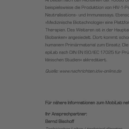
Arbeiten nach den Richtlinien der »Good Cl
beispielsweise die Produktion von HIV-1-P
Neutralisations- und Immunassays. Ebenso 
»Medizinische Biotechnologie« eine Plattfo
Therapien. Des Weiteren ist in der Haup
Biobanken« angesiedelt. Dort kommt scho
humanem Primärmaterial zum Einsatz. Die L
epiLab nach DIN EN ISO/IEC 17025 für Pr
klinischen Studien« akkreditiert.
Quelle:
www.nachrichten.idw-online.de
Für nähere Informationen zum
MobiLab
neh
Ihr Ansprechpartner:
Bernd Bischoff