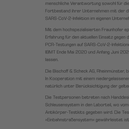
menschliche Verantwortung sowohl für die G
Fortbestand ihrer Unternehmen mit der daf
SARS-CoV-2-Infektion im eigenen Unterneh
Mit dem hochspezialisierten Fraunhofer ep
Erfahrung für den aktuellen Einsatz gegen
PCR-Testungen auf SARS-CoV-2-Infektionen 
IBMT Ende Mai 2020 und Anfang Juni 2020 
lassen.
Die Bischoff & Scheck AG, Rheinmünster, b
In Kooperation mit einem niedergelassene
natürlich unter Berücksichtigung der gelte
Die Testpersonen betreten nach Handdesin
Schleusensystem in den Laborteil, wo vom
Antikörper-Testkits gegeben wird. Die Te
»Einbahnstraßensystem« gewährleistet ist