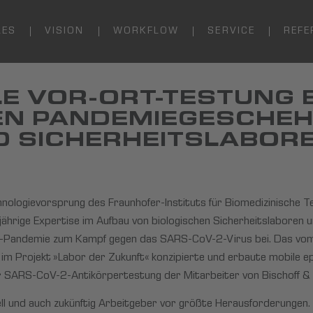
LES
VISION
WORKFLOW
SERVICE
REFE
LE VOR-ORT-TESTUNG B
EN PANDEMIEGESCHEH
D SICHERHEITSLABOR
ologievorsprung des Fraunhofer-Instituts für Biomedizinische T
jährige Expertise im Aufbau von biologischen Sicherheitslaboren
na-Pandemie zum Kampf gegen das SARS-CoV-2-Virus bei. Das vo
 im Projekt »Labor der Zukunft« konzipierte und erbaute mobile 
r SARS-CoV-2-Antikörpertestung der Mitarbeiter von Bischoff & 
ll und auch zukünftig Arbeitgeber vor größte Herausforderungen.