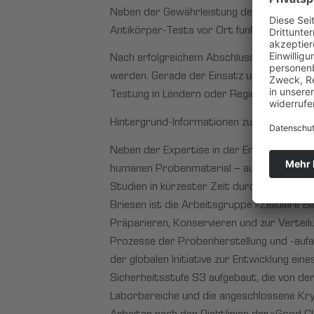
Neben der Gewährleistung der sicheren Pr
Antikörper-Tests vor Ort funktionell komp
Nach erfolgreichem Abschluss können die 
werden. Gerade der Einsatz und die Validi
Testung in Ländern oder Regionen, die kei
Hintergrund-Informationen zur Fraunhofer
Neben der Expertise in der Entwicklung v
humanen Probenmaterial – auch infektiöse
Studien in kürzester Zeit durchzuführen. I
Briesen ist die Arbeitsgruppe »Zelluläre
Präparieren, Konservieren und zur Verteil
Prozesse der Probenherstellung und -au
der globalen Initiative zur Entwicklung ei
Sicherheitsstufe S3 aufgebaut, die von der
Laborbereiche und die angeschlossene Kry