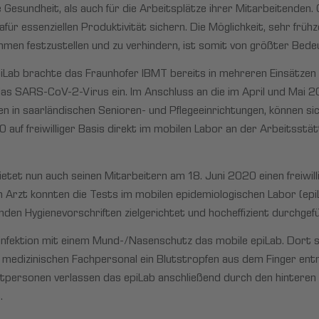
esundheit, als auch für die Arbeitsplätze ihrer Mitarbeitenden. G
ür essenziellen Produktivität sichern. Die Möglichkeit, sehr früh
men festzustellen und zu verhindern, ist somit von größter Bede
iLab brachte das Fraunhofer IBMT bereits in mehreren Einsätzen s
 das SARS-CoV-2-Virus ein. Im Anschluss an die im April und Mai 
in saarländischen Senioren- und Pflegeeinrichtungen, können sic
auf freiwilliger Basis direkt im mobilen Labor an der Arbeitsst
ietet nun auch seinen Mitarbeitern am 18. Juni 2020 einen freiwi
n Arzt konnten die Tests im mobilen epidemiologischen Labor (ep
nden Hygienevorschriften zielgerichtet und hocheffizient durchge
fektion mit einem Mund-/Nasenschutz das mobile epiLab. Dort st
 medizinischen Fachpersonal ein Blutstropfen aus dem Finger en
stpersonen verlassen das epiLab anschließend durch den hinteren
.