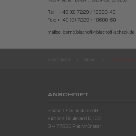
Technischer Leiter / technical director
Tel.: ++49 (0) 7229 / 18680-40
Fax: ++49 (0) 7229 / 18680-68
mailto:
bernd.bischoff@bischoff-scheck.de
Startseite
>
News
>
idw | Schnel
ANSCHRIFT
Bischoff + Scheck GmbH
Victoria Boulevard D 100
D – 77836 Rheinmünster