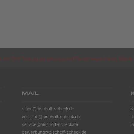
le Vor-Ort-Testung bei zeitkritischen Pandemiegeschehen: Mobile 
MAIL
office@bischoff-scheck.de
K
vertrieb@bischoff-scheck.de
T
service@bischoff-scheck.de
F
bewerbung@bischoff-scheck.de