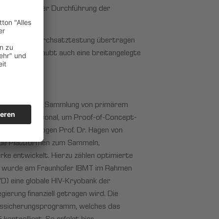
stpools und der Durchführung der
ltweite Hochdurchsatztestung übertragen
nelltests erlaubt auch eine breitangelegte
torings und der Sammlung von primärem
fiziertes Personal, um Proof-of-Concept-
ung des Virologen Prof. Dr. Hagen von
ende Plattformen zum Sammeln,
rke entwickelt. Hierzu zählen optimierte
ng wurde am Fraunhofer IBMT im Rahmen
AVD) eine globale HIV-Kryobank der
ierung finanziell getragen wird. Die
tätssicherungsprogramm, welches das