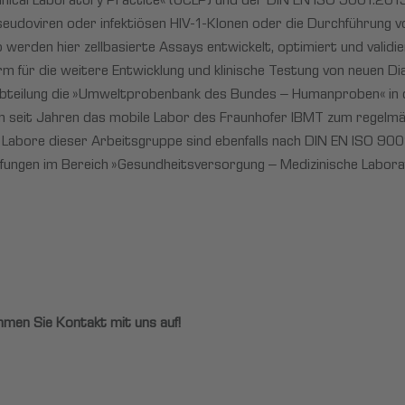
inical Laboratory Practice« (GCLP) und der DIN EN ISO 9001:2015 k
seudoviren oder infektiösen HIV-1-Klonen oder die Durchführung vo
werden hier zellbasierte Assays entwickelt, optimiert und validie
rm für die weitere Entwicklung und klinische Testung von neuen Di
tabteilung die »Umweltprobenbank des Bundes – Humanproben« in 
n seit Jahren das mobile Labor des Fraunhofer IBMT zum regel
abore dieser Arbeitsgruppe sind ebenfalls nach DIN EN ISO 9001:2
üfungen im Bereich »Gesundheitsversorgung – Medizinische Labo
men Sie Kontakt mit uns auf!