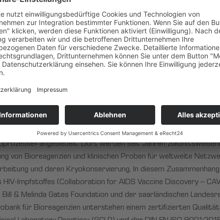
obenentnahme ist das epiLab weiterhin für die Erstellung von Te
lett ausgestattet.
etablierten Protokolle leicht auf eine deutschlandweite oder we
erung des epiLabs für die Durchführung von Pooltestungen und Sch
ne entsprechende Laborinfrastruktur besitzen.
 IBMT-Expertise
on mobilen Laboreinheiten zum Einsatz in Bereichen des Biomoni
n Patientenproben – verfügt das Fraunhofer IBMT über hochquali
n der Hauptabteilung »Medizinische Biotechnologie« unter der Leit
 Bioprozesse« angesiedelt. Dort werden seit Jahren zukunftsweis
ung von Bioreagenzien und klinischen Proben für weltweite Netzwe
farbeitung und deren Kryokonservierung. In diesem Zusammenha
nes HIV-Impfstoffes (Collaboration for AIDS Vaccine Discovery – C
 Bill & Melinda Gates Foundation und der saarländischen Landesreg
obank für Bioreagenzien unterstehen einem zertifizierten Quali