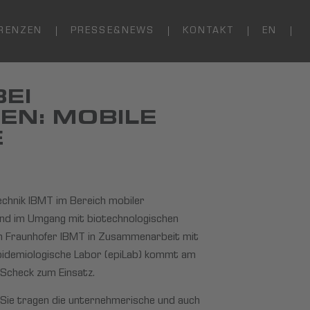
RENZEN
PRESSE&NEWS
KONTAKT
EN
EI
EN: MOBILE
E
echnik IBMT im Bereich mobiler
 und im Umgang mit biotechnologischen
m Fraunhofer IBMT in Zusammenarbeit mit
epidemiologische Labor (epiLab) kommt am
Scheck zum Einsatz.
 Sie tragen die unternehmerische und auch