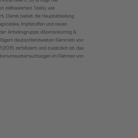
ontrolliert. So erfolgt hier
n zellbasierten Tests, wie
rt. Damit bietet die Hauptabteilung
agnostika, Impfstoffen und neuen
der Arbeitsgruppe »Biomonitoring &
mäßigem deutschlandweiten Sammeln von
015 zertifiziert und zusätzlich ist das
ratoriumsuntersuchungen im Rahmen von