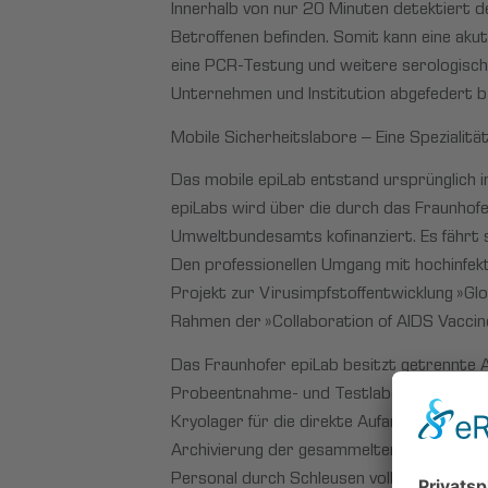
Innerhalb von nur 20 Minuten detektiert de
Betroffenen befinden. Somit kann eine ak
eine PCR-Testung und weitere serologische
Unternehmen und Institution abgefedert b
Mobile Sicherheitslabore – Eine Spezialit
Das mobile epiLab entstand ursprünglich i
epiLabs wird über die durch das Fraunh
Umweltbundesamts kofinanziert. Es fähr
Den professionellen Umgang mit hochinfek
Projekt zur Virusimpfstoffentwicklung »Gl
Rahmen der »Collaboration of AIDS Vaccin
Das Fraunhofer epiLab besitzt getrennte A
Probeentnahme- und Testlaborbereich (16
Kryolager für die direkte Aufarbeitung d
Archivierung der gesammelten Proben. Da
Personal durch Schleusen vollkommen vone