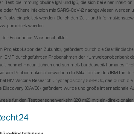
r Test die Immunglobuline IgM und IgG, die sich bei einer Infektio
ute oder frühere Infektion mit SARS-CoV-2 nachgewiesen werden 
 Tests eingeleitet werden. Durch den Zeit- und Informationsgewinn
zw. gemildert werden.
ät der Fraunhofer-Wissenschaftler
m Projekt »Labor der Zukunft», gefördert durch die Saarländische
ofer IBMT durchgeführten Probenahmen der »Umweltprobenbank 
t seit nunmehr neun Jahren und sammelt bundesweit humanes Pr
tiösem Probenmaterial erwarben die Mitarbeiter des IBMT in der 
obal HIV Vaccine Research Cryorepository (GHRC)«, das durch die 
e Discovery (CAVD)« gefördert wurde und große internationale A
reale für den Testpersonenverkehr (20 m2) mit ein-direktionaler
 m2) unter der biologischen Sicherheitsstufe S2 nach BioStoffV
er Testproben, der Durchführung, hier der SARS-CoV-2-Antikörper
durch sind Testprobanden und medizinisches Personal bei der P
inander getrennt, sodass das Risiko einer Ansteckung bei der P