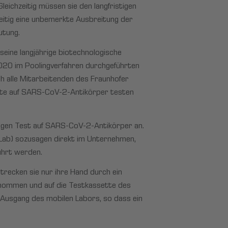
leichzeitig müssen sie den langfristigen
zeitig eine unbemerkte Ausbreitung der
utung.
eine langjährige biotechnologische
2020 im Poolingverfahren durchgeführten
h alle Mitarbeitenden des Fraunhofer
ätte auf SARS-CoV-2-Antikörper testen
lligen Test auf SARS-CoV-2-Antikörper an.
iLab) sozusagen direkt im Unternehmen,
führt werden.
recken sie nur ihre Hand durch ein
tnommen und auf die Testkassette des
 Ausgang des mobilen Labors, so dass ein