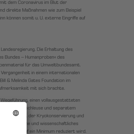
n mit dem Coronavirus im Blut der
und direkte Maßnahmen wie zum Beispiel
 können somit u. U. externe Eingriffe auf
 Landesregierung. Die Erhaltung des
des Bundes – Humanproben« des
obenmaterial für das Umweltbundesamt.
Vergangenheit in einem internationalen
Bill & Melinda Gates Foundation im
ufmerksamkeit mit sich brachte.
 Wegeführung, einen vollausgestatteten
 mit Personalschleuse und separatem
tests und ggf. der Kryokonservierung und
robenentnahme und wissenschaftliches
robenahme auf ein Minimum reduziert wird.