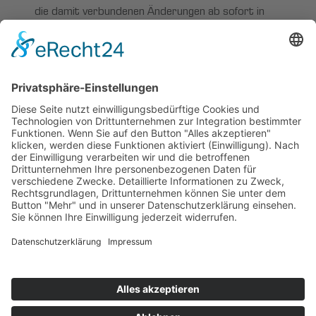
die damit verbundenen Änderungen ab sofort in
Ihrer Geschäftskorrespondenz und bei Ihren
Rechnungen zu verwenden, sowie die
erforderlichen Anpassungen zeitnah in Ihren
Systemen vorzunehmen.
Wir bedanken uns herzlich für Ihre Treue und
freuen uns auf eine weiterhin erfolgreiche
Zusammenarbeit.
Mit freundlichen Grüßen
Bernd Bischoff und Volker Scheck
Geschäftsführer
Bischoff + Scheck GmbH
Startseite
>
News
>
Bischoff + Scheck firmiert
um