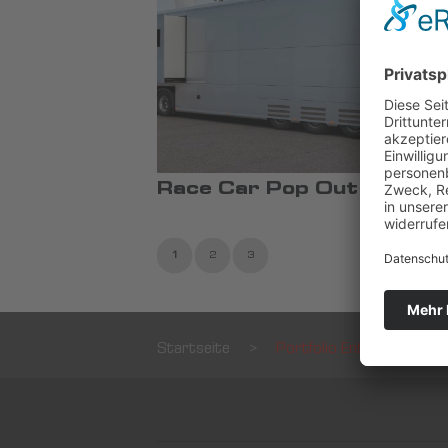
Race Car Pop Out #1677
1
2
3
Startseite
>
Portfolio Entry