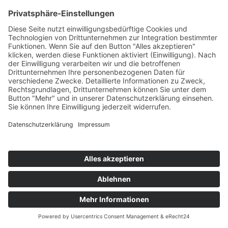
Startseite
>
Portfolio Entry
©
BISCHOFF+SCHECK GmbH
IMPRESSUM
DATENSCHUTZ
INFORMATIONSPFLICHTEN
AGB