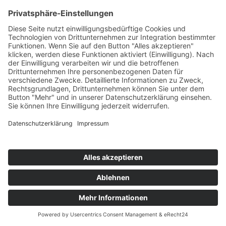
Startseite
>
Portfolio Entry
©
BISCHOFF+SCHECK GmbH
IMPRESSUM
DATENSCHUTZ
INFORMATIONSPFLICHTEN
AGB