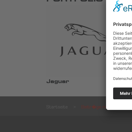
PORTFOLIO ITEM
Jaguar
Startseite
>
Beitr�ge mit dem Schla