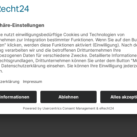
S
gwort "Promotiontruck"