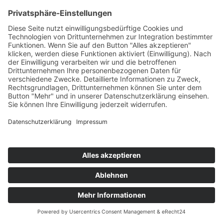
Startseite
>
Portfolio Entry
©
BISCHOFF+SCHECK GmbH
IMPRESSUM
DATENSCHUTZ
INFORMATIONSPFLICHTEN
AGB