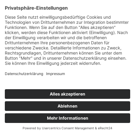
Startseite
>
Beitr�ge mit dem Schlagwort "IGM"
©
BISCHOFF+SCHECK GmbH
IMPRESSUM
DATENSCHUTZ
INFORMATIONSPFLICHTEN
AGB