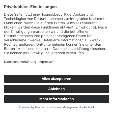
Startseite
>
Beitr�ge mit dem Schlagwort
"geprüfter Schweisser"
©
BISCHOFF+SCHECK GmbH
IMPRESSUM
DATENSCHUTZ
INFORMATIONSPFLICHTEN
AGB