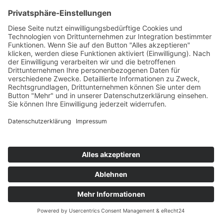
Startseite
>
Portfolio Entry
©
BISCHOFF+SCHECK GmbH
IMPRESSUM
DATENSCHUTZ
INFORMATIONSPFLICHTEN
AGB