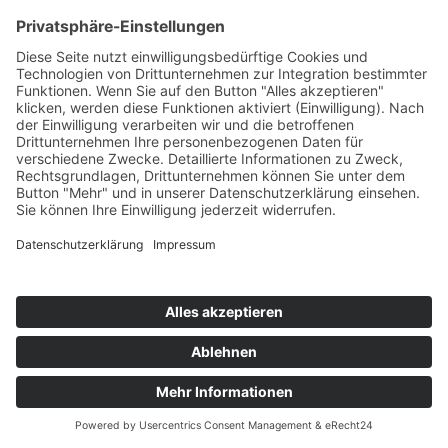
"Academy"
©
BISCHOFF+SCHECK GmbH
IMPRESSUM
DATENSCHUTZ
INFORMATIONSPFLICHTEN
AGB