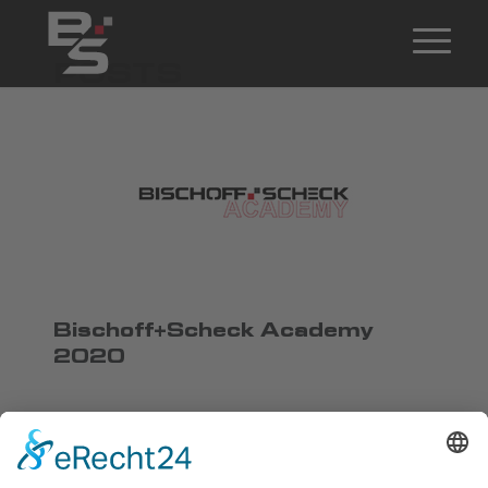
POSTS
Bischoff+Scheck Academy
2020
Startseite
>
Beitr�ge mit dem Schlagwort