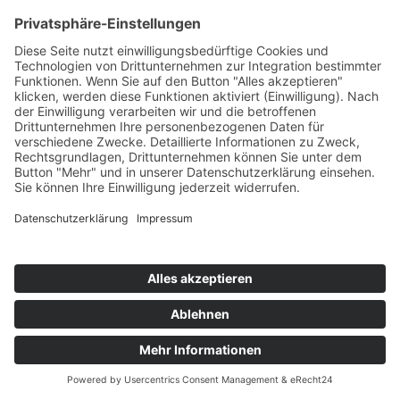
Startseite
>
Portfolio Entry
©
BISCHOFF+SCHECK GmbH
IMPRESSUM
DATENSCHUTZ
INFORMATIONSPFLICHTEN
AGB