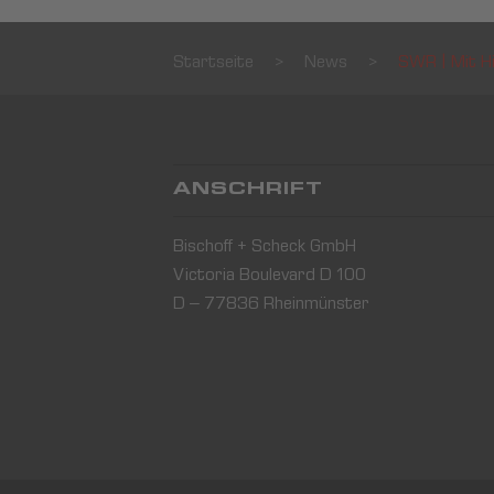
Startseite
>
News
>
SWR | Mit H
ANSCHRIFT
Bischoff + Scheck GmbH
Victoria Boulevard D 100
D – 77836 Rheinmünster