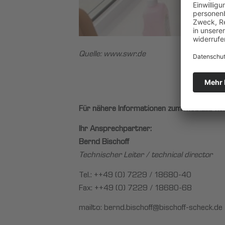
Quelle:
www.swr.de
Für nähere Informationen zum
MobiLab
neh
Ihr Ansprechpartner:
Bernd Bischoff
Technischer Leiter / technical director
Tel.: ++49 (0) 7229 / 18680-40
Fax: ++49 (0) 7229 / 18680-68
mailto:
bernd.bischoff@bischoff-scheck.de