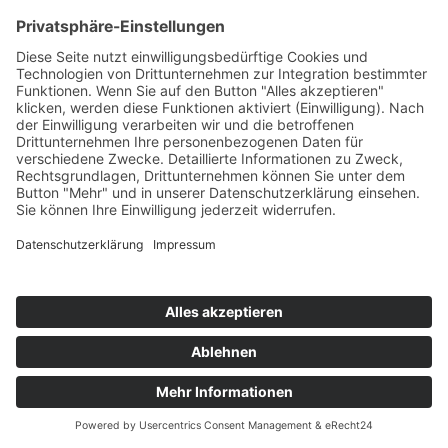
©
BISCHOFF+SCHECK GmbH
IMPRESSUM
DATENSCHUTZ
INFORMATIONSPFLICHTEN
AGB
back