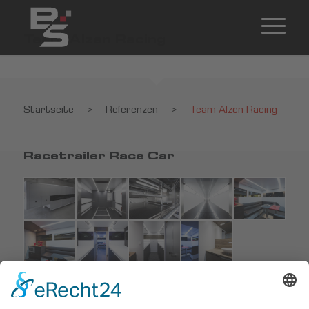
Team Alzen Racing
Startseite
>
Referenzen
>
Team Alzen Racing
Racetrailer Race Car
Startseite
>
Referenzen
>
Team Alzen Racing