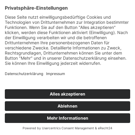
©
BISCHOFF+SCHECK GmbH
IMPRESSUM
DATENSCHUTZ
INFORMATIONSPFLICHTEN
AGB
back