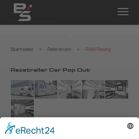
RAM Racing
Startseite
>
Referenzen
>
RAM Racing
Racetrailer Car Pop Out
Startseite
>
Referenzen
>
RAM Racing