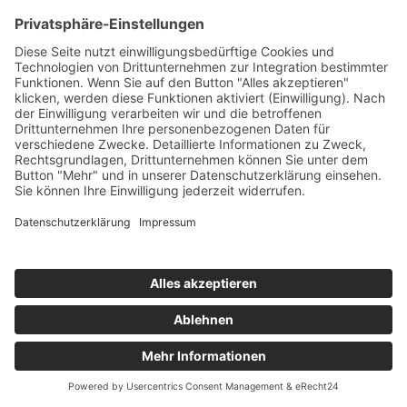
©
BISCHOFF+SCHECK GmbH
IMPRESSUM
DATENSCHUTZ
INFORMATIONSPFLICHTEN
AGB
back