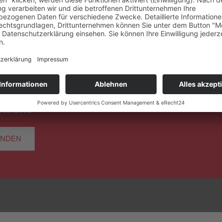
hme noch unklar
Teilnahme