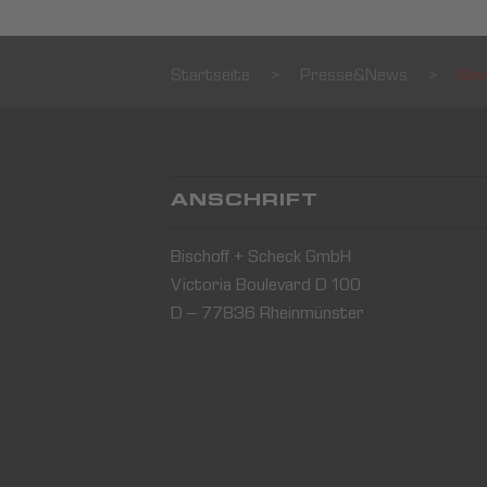
Startseite
>
Presse&News
>
Sav
ANSCHRIFT
Bischoff + Scheck GmbH
Victoria Boulevard D 100
D – 77836 Rheinmünster