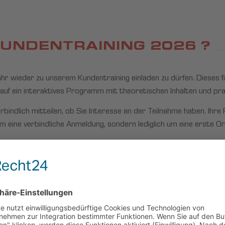
KUNDENTRAINING 2026 ?
hr wieder zu unserem Kundentraining einladen zu dürfen. Dieses 
 auf ein interaktives Programm mit theoretischen Inhalten und pra
bindlich mitteilen, ob Sie Interesse an der Teilnahme haben. Ihre
um eine verbindliche Anmeldung, sondern lediglich um eine erste Or