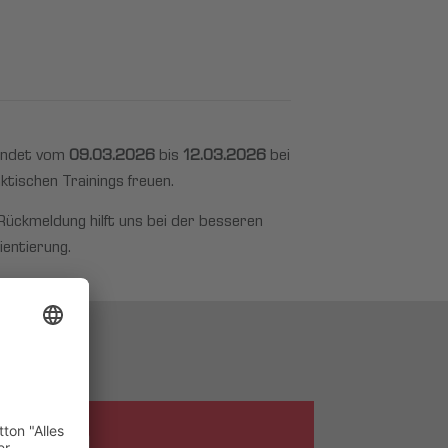
findet vom
09.03.2026
bis
12.03.2026
bei
ktischen Trainings freuen.
 Rückmeldung hilft uns bei der besseren
ientierung.