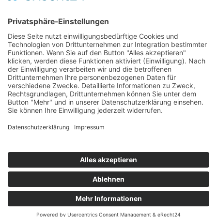
Hospitality Unit Scala V1A
Startseite
>
Portfolio Entry
©
BISCHOFF+SCHECK GmbH
IMPRESSUM
DATENSCHUTZ
INFORMATIONSPFLICHTEN
AGB