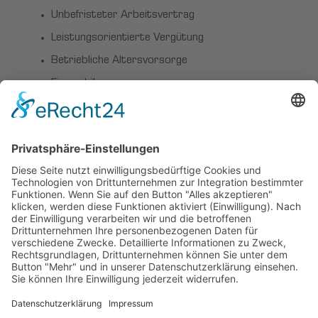
Unbefristeter Arbeitsvertrag
Leistungsorientierte Vergütung
Betriebliche Altersvorsorge
Firmenbike
Firmenunfallversicherung
Interesse?
Wenn Sie an dieser spannenden und
abwechslungsreichen Aufgabe interessiert sind,
freuen wir uns über die Zusendung Ihrer
vollständigen Bewerbungsunterlagen ausschließlich
per Mail an
bewerbung@bischoff-scheck.de
mit
Angabe Ihrer Gehaltsvorstellung und Ihres
frühestmöglichen Einstiegstermins.