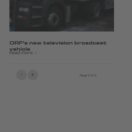
ORF’s new television broadcast
vehicle
Read more
1
2
Page 2 of 2