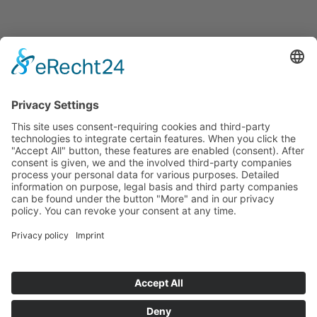
Startseite
>
Press&News
: Seite 2