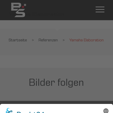
Yamaha Elaboration
Startseite
>
Referenzen
>
Yamaha Elaboration
Bilder folgen
Startseite
>
Referenzen
>
Yamaha Elaboration