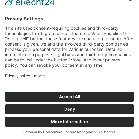
Startseite
>
Referenzen
>
Wellen + Nöthen
GmbH / Qvest Media
©
BISCHOFF+SCHECK GmbH
IMPRINT
PRIVACY POLICY
TERMS AND CONDITIONS
back