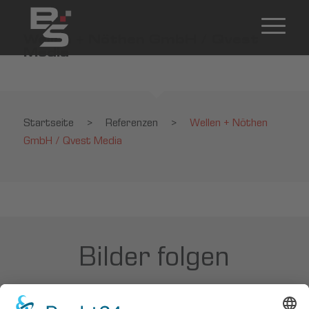
Wellen + Nöthen GmbH / Qvest
Media
Startseite
>
Referenzen
>
Wellen + Nöthen
GmbH / Qvest Media
Bilder folgen