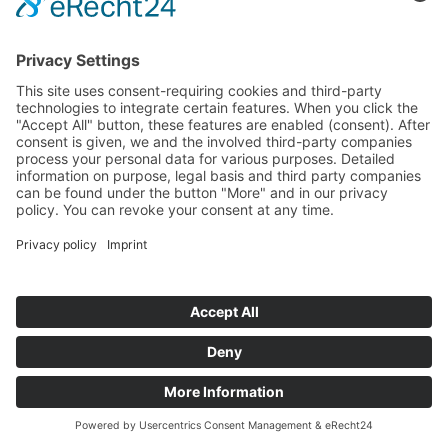
Startseite
>
Referenzen
>
Suzuki
©
BISCHOFF+SCHECK GmbH
IMPRINT
PRIVACY POLICY
TERMS AND CONDITIONS
back