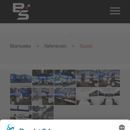
Suzuki
Startseite
>
Referenzen
>
Suzuki