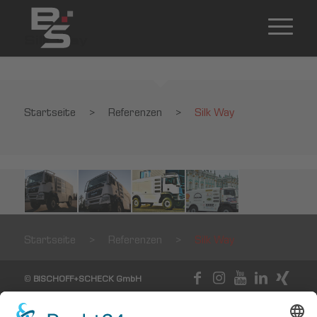
Silk Way
Startseite
>
Referenzen
>
Silk Way
Startseite
>
Referenzen
>
Silk Way
©
BISCHOFF+SCHECK GmbH
IMPRINT
PRIVACY POLICY
TERMS AND CONDITIONS