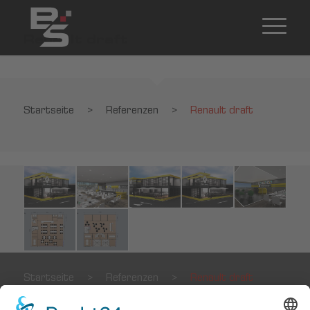
Renault draft
Startseite
>
Referenzen
>
Renault draft
Startseite
>
Referenzen
>
Renault draft