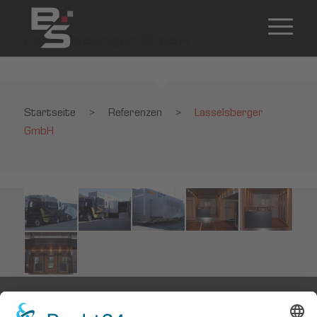
Lasselsberger GmbH
Startseite
>
Referenzen
>
Lasselsberger
GmbH
Startseite
>
Referenzen
>
Lasselsberger