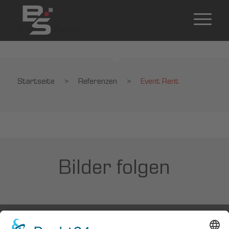
Event Rent
Startseite
>
Referenzen
>
Event Rent
Bilder folgen
Startseite
>
Referenzen
>
Event Rent