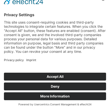
Startseite
>
Referenzen
>
Elvia Pro Broadcast
System
©
BISCHOFF+SCHECK GmbH
IMPRINT
PRIVACY POLICY
TERMS AND CONDITIONS
back