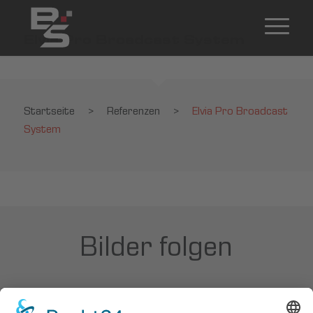
Elvia Pro Broadcast System
Startseite
>
Referenzen
>
Elvia Pro Broadcast
System
Bilder folgen